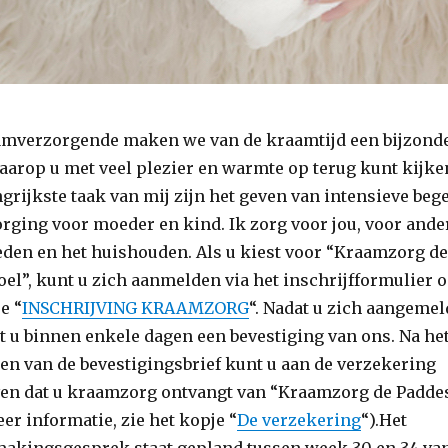
amverzorgende maken we van de kraamtijd een bijzond
aarop u met veel plezier en warmte op terug kunt kijke
grijkste taak van mij zijn het geven van intensieve beg
rging voor moeder en kind. Ik zorg voor jou, voor ande
eden en het huishouden. Als u kiest voor “Kraamzorg de
el”, kunt u zich aanmelden via het inschrijfformulier 
e “
INSCHRIJVING KRAAMZORG
“. Nadat u zich aangemel
t u binnen enkele dagen een bevestiging van ons. Na he
en van de bevestigingsbrief kunt u aan de verzekering
en dat u kraamzorg ontvangt van “Kraamzorg de Padde
er informatie, zie het kopje “
De verzekering
“).Het
akingsgesprek staat gepland tussen week 30 en 34 van