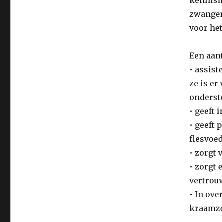
zwangers
voor he
Een aan
• assist
ze is er
onderste
• geeft
• geeft 
flesvoe
• zorgt 
• zorgt 
vertrou
• In ove
kraamzo