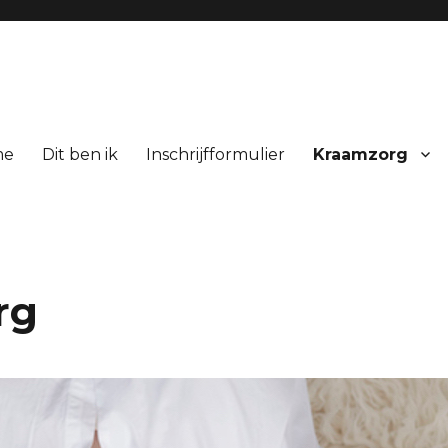
me
Dit ben ik
Inschrijfformulier
Kraamzorg
l op Urk
rg