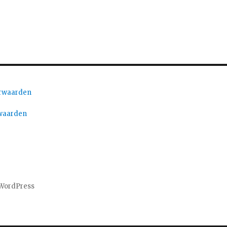
orwaarden
waarden
WordPress