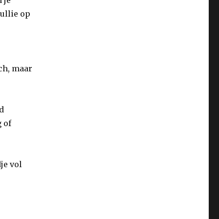
ullie op
sch, maar
d
 of
je vol