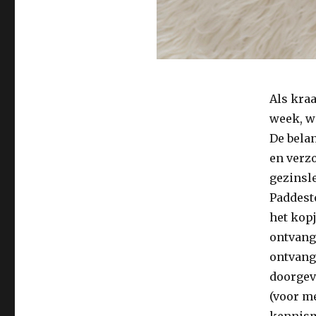
Als kra
week, w
De belan
en verzo
gezinsl
Paddesto
het kopj
ontvang
ontvang
doorgev
(voor me
kennism