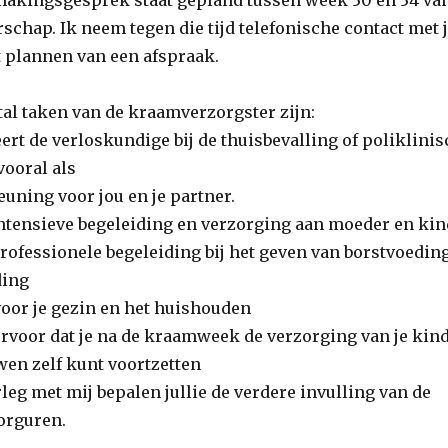
chap. Ik neem tegen die tijd telefonische contact met j
t plannen van een afspraak.
tal taken van de kraamverzorgster zijn:
eert de verloskundige bij de thuisbevalling of poliklini
 vooral als
uning voor jou en je partner.
 intensieve begeleiding en verzorging aan moeder en kin
professionele begeleiding bij het geven van borstvoeding
ding
voor je gezin en het huishouden
ervoor dat je na de kraamweek de verzorging van je kind
wen zelf kunt voortzetten
rleg met mij bepalen jullie de verdere invulling van de
rguren.