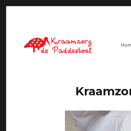
Ho
Kraamverzorgster Urk
Kraamzorg de Paddestoe
Kraamzo