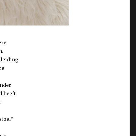
ere
n.
eleiding
re
onder
d heeft
t
stoel”
 je